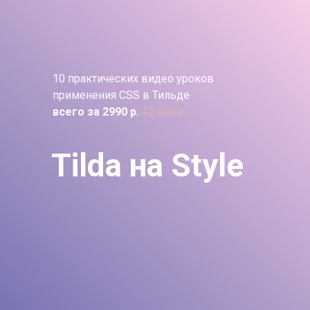
10 практических видео уроков
применения CSS в Тильде
всего за 2990 р.
12 000 р.
Tilda на Style
Подробнее про уроки